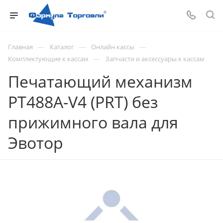
—
—
—
Главная
Каталог
Онлайн кассы
—
Комплектующие к кассам
Запчасти и аксессуары к кассам
Печатающий механизм
PT488A-V4 (PRT) без
прижимного вала для
Эвотор