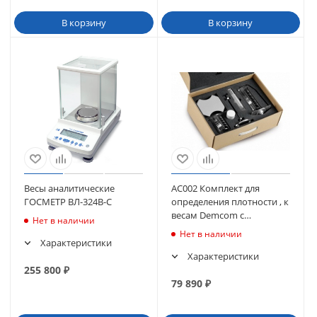
В корзину
В корзину
Весы аналитические
АС002 Комплект для
ГОСМЕТР ВЛ-324В-С
определения плотности , к
весам Demcom c
Нет в наличии
точностью
Нет в наличии
0.001/0.0001/0.00001г
Характеристики
Характеристики
255 800
₽
79 890
₽