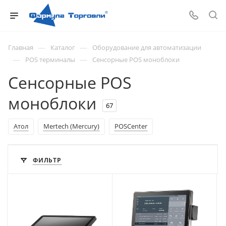
—
—
Главная
Каталог
Оборудование для автоматизации
—
—
POS терминалы
Сенсорные POS моноблоки
Сенсорные POS
моноблоки
67
Атол
Mertech (Mercury)
POSCenter
ФИЛЬТР