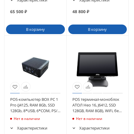
Характеристики
Характеристики
65 500
₽
48 800
₽
В корзину
В корзину
POS-компьютер BOX PC 1
POS терминал-моноблок
Pro (J4125, RAM 8Gb, SSD
АТОЛ Нео 16, J6412, SSD
128Gb, 8*USB, 6*COM, PS/2,
128GB, RAM 8GB), WiFi, без
2*LAN, 2*HDMI) без ОС
MSR, c ОС (65842)
Нет в наличии
Нет в наличии
Характеристики
Характеристики