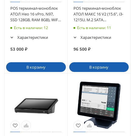
POS терминал-моноблок
POS терминал-моноблок
АТОЛ Нео 16 vPro, N97,
АТОЛ МАКС 16 V2 (15.6", i3-
SSD 128GB, RAM 8GB), WiFi,
1215U, M.2 SATA
без MSR, без ОС (64537)
256Gb,8Gb), без MSR, без
Есть в наличии
: 12
Есть в наличии
: 11
ОС (63589)
Характеристики
Характеристики
53 000
₽
96 500
₽
В корзину
В корзину