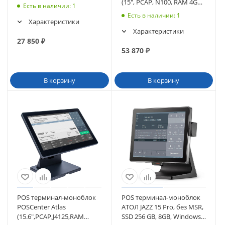
(15", PCAP, N100, RAM 4Gb,
Есть в наличии
: 1
SSD M2 128Gb, MSR) без
Есть в наличии
: 1
(4133)
Характеристики
Характеристики
27 850
₽
53 870
₽
В корзину
В корзину
POS терминал-моноблок
POS терминал-моноблок
POSCenter Atlas
АТОЛ JAZZ 15 Pro, без MSR,
(15.6",PCAP,J4125,RAM
SSD 256 GB, 8GB, Windows