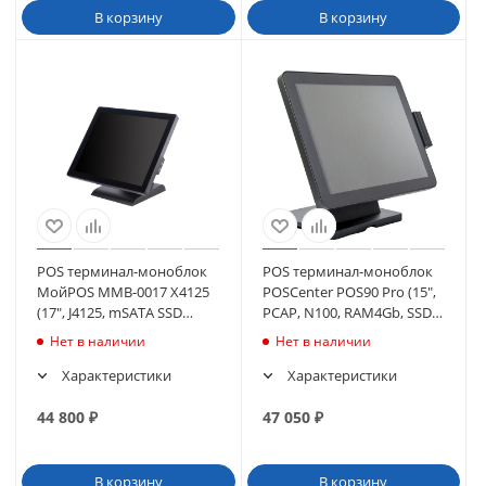
В корзину
В корзину
POS терминал-моноблок
POS терминал-моноблок
МойPOS MMB-0017 X4125
POSCenter POS90 Pro (15",
(17", J4125, mSATA SSD
PCAP, N100, RAM4Gb, SSD
128GB/8GB, без MSR), (без
M2128Gb, БЕЗ MSR) без ОС
Нет в наличии
Нет в наличии
ОС)
Характеристики
Характеристики
44 800
₽
47 050
₽
В корзину
В корзину