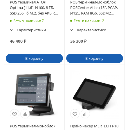
POS терминал АТОЛ
POS терминал-моноблок
Optima (11.6", N100, 8 ГБ,
POSCenter Atlas (15", PCAP,
SSD 256 Гб M.2, без АКБ, с
J4125, RAM 8Gb, SSDM2
ОС), WiFi. V8 (64794)
128Gb, MSR) без ОС (4194)
Есть в наличии
: 7
Есть в наличии
: 2
Характеристики
Характеристики
46 400
₽
36 300
₽
В корзину
В корзину
POS терминал-моноблок
Прайс-чекер MERTECH P10