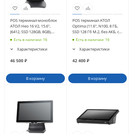
POS терминал-моноблок
POS терминал АТОЛ
АТОЛ Нео 16 V2, 15.6",
Optima (11.6", N100, 8 ГБ,
J6412, SSD 128GB, 8GB),
SSD 128 Гб M.2, без АКБ, c
WiFi, без MSR, без ОС
ОС). (63854)
Есть в наличии
: 16
Есть в наличии
: 16
(65445)
Характеристики
Характеристики
46 500
₽
42 400
₽
В корзину
В корзину