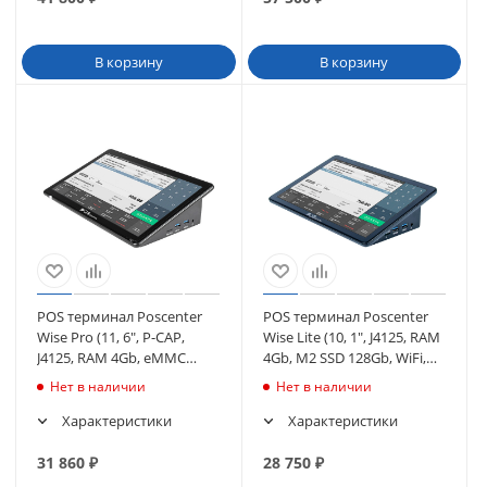
В корзину
В корзину
POS терминал Poscenter
POS терминал Poscenter
Wise Pro (11, 6", P-CAP,
Wise Lite (10, 1", J4125, RAM
J4125, RAM 4Gb, eMMC
4Gb, M2 SSD 128Gb, WiFi,
64Gb, WiFi, BT) без ОС
BT) без ОС (4824)
Нет в наличии
Нет в наличии
(2516)
Характеристики
Характеристики
31 860
₽
28 750
₽