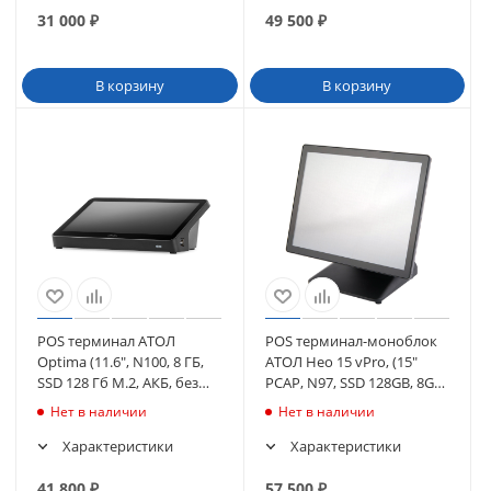
31 000
₽
49 500
₽
В корзину
В корзину
POS терминал АТОЛ
POS терминал-моноблок
Optima (11.6", N100, 8 ГБ,
АТОЛ Нео 15 vPro, (15"
SSD 128 Гб M.2, АКБ, без
PCAP, N97, SSD 128GB, 8GB)
ОС), WiFi. V8 (64795)
WiFi, без MSR, с ОС (65226)
Нет в наличии
Нет в наличии
Характеристики
Характеристики
41 800
₽
57 500
₽