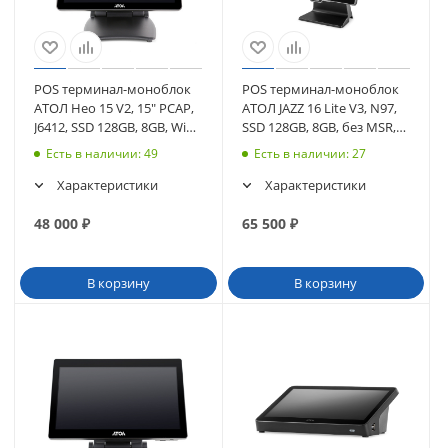
POS терминал-моноблок
POS терминал-моноблок
АТОЛ Нео 15 V2, 15" PCAP,
АТОЛ JAZZ 16 Lite V3, N97,
J6412, SSD 128GB, 8GB, WiFi,
SSD 128GB, 8GB, без MSR,
без MSR, без ОС (65444)
доп.монит 15,6", без ОС
Есть в наличии
: 49
Есть в наличии
: 27
Характеристики
Характеристики
48 000
₽
65 500
₽
В корзину
В корзину