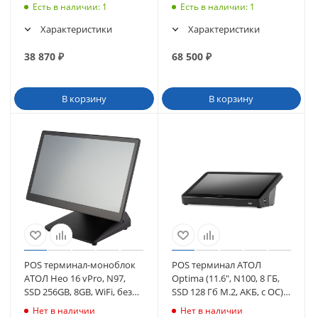
4Gb,SSD M2 128Gb, без
10 IoT (61270)
Есть в наличии
: 1
Есть в наличии
: 1
MSR) без ОС (4197)
Характеристики
Характеристики
38 870
₽
68 500
₽
В корзину
В корзину
POS терминал-моноблок
POS терминал АТОЛ
АТОЛ Нео 16 vPro, N97,
Optima (11.6", N100, 8 ГБ,
SSD 256GB, 8GB, WiFi, без
SSD 128 Гб M.2, АКБ, с ОС),
MSR, без ОС (65233)
WiFi. V8 (64796)
Нет в наличии
Нет в наличии