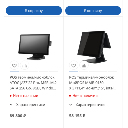
В корзину
В корзину
POS терминал-моноблок
POS терминал-моноблок
АТОЛ JAZZ 22 Pro, MSR, M.2
МойPOS MMB-0150
SATA 256 Gb, 8GB , Windows
Xi3+11,4" монит.(15", intel
10 IoT. (63378)
I3, mSATA SSD 128GB/8Гб),
Нет в наличии
Нет в наличии
(без ОС)
Характеристики
Характеристики
89 800
₽
58 155
₽