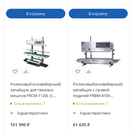
В корзину
В корзину
Роликовый (конвейерный)
Роликовый(конвейерный)
запайщик для тяжелых
запайщик с правой
мешков FRCM-1120L (с
подачей FRBM-810II
датером)
(вертик., счетчик пакетов)
Есть в наличии
: 1
Есть в наличии
: 1
Характеристики
Характеристики
151 990
₽
61 635
₽