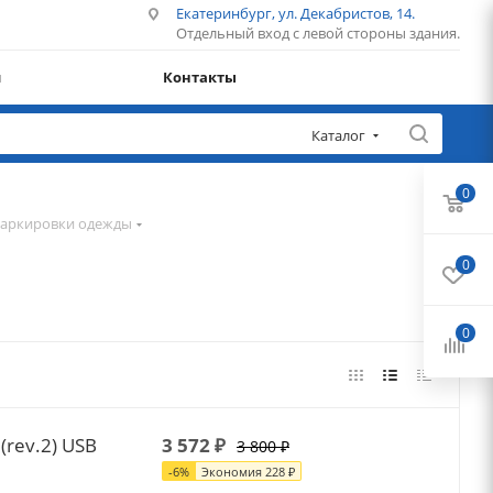
Екатеринбург, ул. Декабристов, 14.
Отдельный вход с левой стороны здания.
и
Контакты
Каталог
0
маркировки одежды
0
0
(rev.2) USB
3 572
₽
3 800
₽
-
6
%
Экономия
228
₽