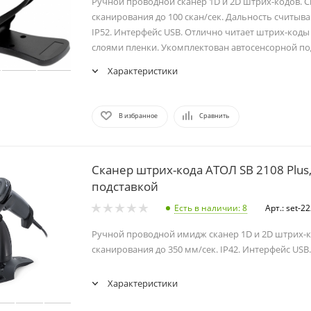
Ручной проводной сканер 1D и 2D штрих-кодов. 
сканирования до 100 скан/сек. Дальность считыва
IP52. Интерфейс USB. Отлично читает штрих-код
слоями пленки. Укомплектован автосенсорной по
Характеристики
В избранное
Сравнить
Сканер штрих-кода АТОЛ SB 2108 Plus,
подставкой
Есть в наличии
: 8
Арт.: set-2
Ручной проводной имидж сканер 1D и 2D штрих-к
сканирования до 350 мм/сек. IP42. Интерфейс USB.
Характеристики