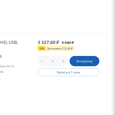
HD, USB,
3 327,60
₽
3 540
₽
-
6
%
Экономия
212,40
₽
33
В корзину
Дальность
ий.
Купить в 1 клик
.