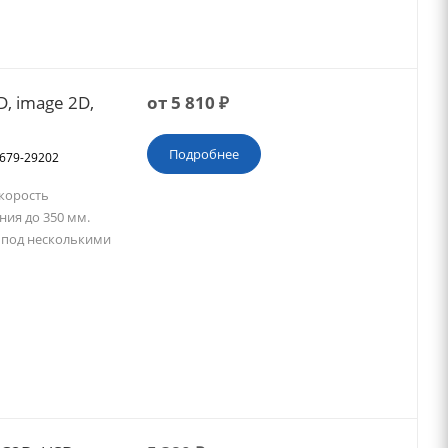
, image 2D,
от
5 810
₽
Подробнее
2679-29202
Скорость
ния до 350 мм.
ы под несколькими