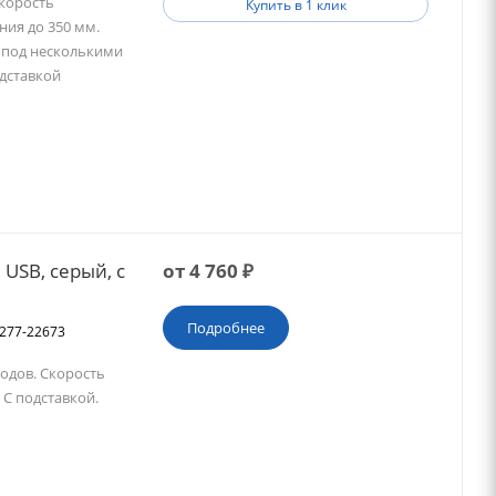
Скорость
Купить в 1 клик
ния до 350 мм.
ы под несколькими
дставкой
 USB, серый, с
от
4 760
₽
Подробнее
2277-22673
одов. Скорость
 С подставкой.