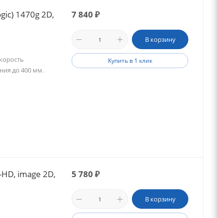
ic) 1470g 2D,
7 840
₽
В корзину
Скорость
Купить в 1 клик
ния до 400 мм.
HD, image 2D,
5 780
₽
В корзину