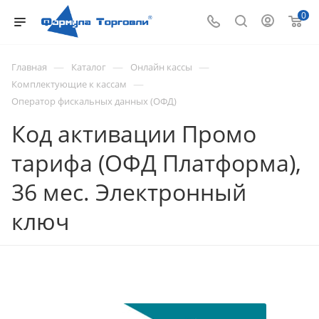
0
—
—
—
Главная
Каталог
Онлайн кассы
—
Комплектующие к кассам
Оператор фискальных данных (ОФД)
Код активации Промо
тарифа (ОФД Платформа),
36 мес. Электронный
ключ