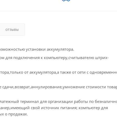
ОТЗЫВЫ
озможностью установки аккумулятора.
ом для подключения к компьютеру,считывателю штрих-
ятора,только от аккумулятора,а также от сети с одновремен
 сдачи,возврат,аннулирование,умножение стоимости това
латежный терминал для организации работы по безналичн
канер,имеющий свой источник питания; компьютер для
х о продажах.